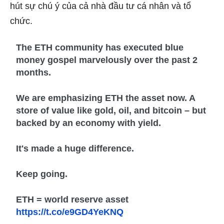
hút sự chú ý của cả nhà đầu tư cá nhân và tổ
chức.
The ETH community has executed blue
money gospel marvelously over the past 2
months.
We are emphasizing ETH the asset now. A
store of value like gold, oil, and bitcoin – but
backed by an economy with yield.
It's made a huge difference.
Keep going.
ETH = world reserve asset
https://t.co/e9GD4YeKNQ