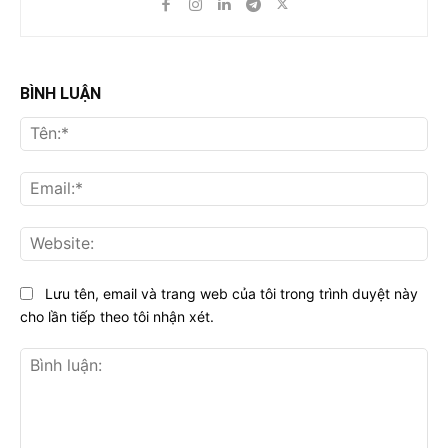
BÌNH LUẬN
Tên
Ema
Web
Lưu tên, email và trang web của tôi trong trình duyệt này
cho lần tiếp theo tôi nhận xét.