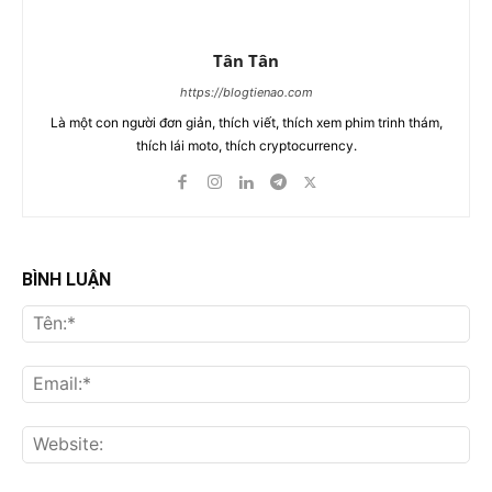
Tân Tân
https://blogtienao.com
Là một con người đơn giản, thích viết, thích xem phim trinh thám,
thích lái moto, thích cryptocurrency.
BÌNH LUẬN
Tên
Ema
Web