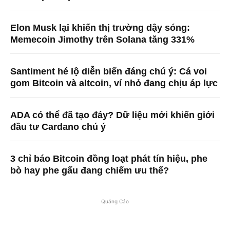
Elon Musk lại khiến thị trường dậy sóng:
Memecoin Jimothy trên Solana tăng 331%
Santiment hé lộ diễn biến đáng chú ý: Cá voi
gom Bitcoin và altcoin, ví nhỏ đang chịu áp lực
ADA có thể đã tạo đáy? Dữ liệu mới khiến giới
đầu tư Cardano chú ý
3 chỉ báo Bitcoin đồng loạt phát tín hiệu, phe
bò hay phe gấu đang chiếm ưu thế?
Quảng Cáo