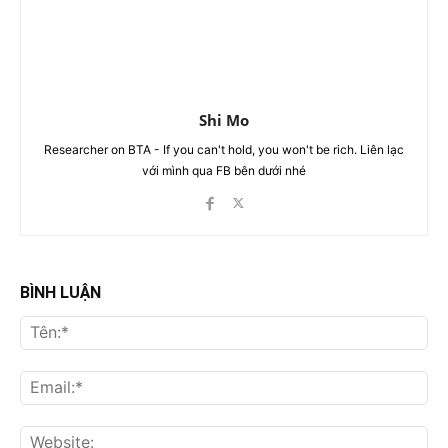
Shi Mo
Researcher on BTA - If you can't hold, you won't be rich. Liên lạc
với mình qua FB bên dưới nhé
BÌNH LUẬN
Tên
Ema
Web