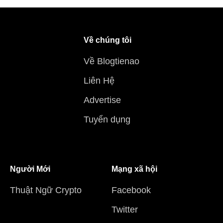
Về chúng tôi
Về Blogtienao
Liên Hệ
Advertise
Tuyển dụng
Người Mới
Mạng xã hội
Thuật Ngữ Crypto
Facebook
Twitter