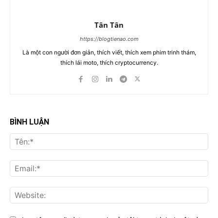
Tân Tân
https://blogtienao.com
Là một con người đơn giản, thích viết, thích xem phim trinh thám,
thích lái moto, thích cryptocurrency.
BÌNH LUẬN
Tên
Ema
Web