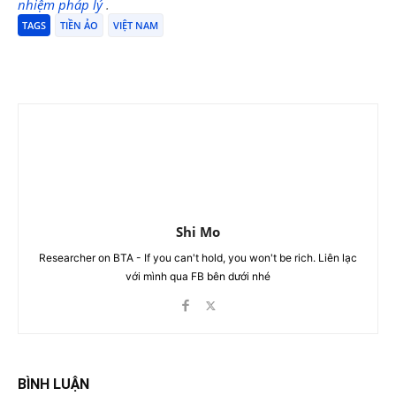
nhiệm pháp lý
.
TAGS
TIỀN ẢO
VIỆT NAM
Shi Mo
Researcher on BTA - If you can't hold, you won't be rich. Liên lạc
với mình qua FB bên dưới nhé
BÌNH LUẬN