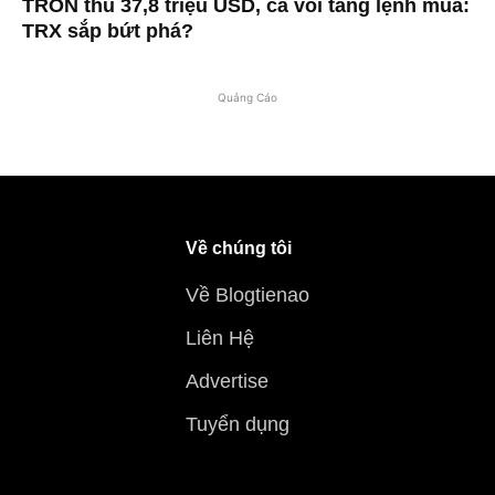
TRON thu 37,8 triệu USD, cá voi tăng lệnh mua:
TRX sắp bứt phá?
Quảng Cáo
Về chúng tôi
Về Blogtienao
Liên Hệ
Advertise
Tuyển dụng