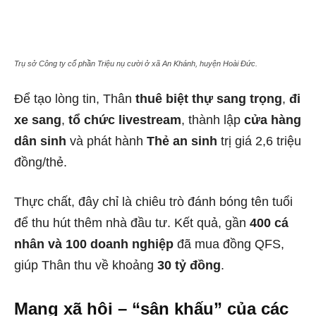
Trụ sở Công ty cổ phần Triệu nụ cười ở xã An Khánh, huyện Hoài Đức.
Để tạo lòng tin, Thân
thuê biệt thự sang trọng
,
đi
xe sang
,
tổ chức livestream
, thành lập
cửa hàng
dân sinh
và phát hành
Thẻ an sinh
trị giá 2,6 triệu
đồng/thẻ.
Thực chất, đây chỉ là chiêu trò đánh bóng tên tuổi
để thu hút thêm nhà đầu tư. Kết quả, gần
400 cá
nhân và 100 doanh nghiệp
đã mua đồng QFS,
giúp Thân thu về khoảng
30 tỷ đồng
.
Mạng xã hội – “sân khấu” của các