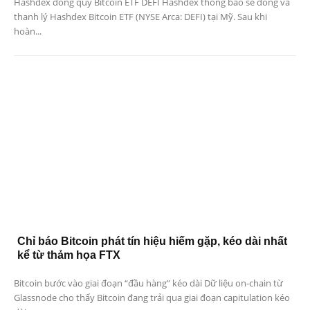
Hashdex đóng quỹ Bitcoin ETF DEFI Hashdex thông báo sẽ đóng và
thanh lý Hashdex Bitcoin ETF (NYSE Arca: DEFI) tại Mỹ. Sau khi
hoàn...
Chỉ báo Bitcoin phát tín hiệu hiếm gặp, kéo dài nhất
kể từ thảm họa FTX
Bitcoin bước vào giai đoạn “đầu hàng” kéo dài Dữ liệu on-chain từ
Glassnode cho thấy Bitcoin đang trải qua giai đoạn capitulation kéo