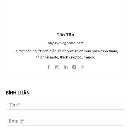
Tân Tân
https://blogtienao.com
Là một con người đơn giản, thích viết, thích xem phim trinh thám,
thích lái moto, thích cryptocurrency.
BÌNH LUẬN
Tên
Ema