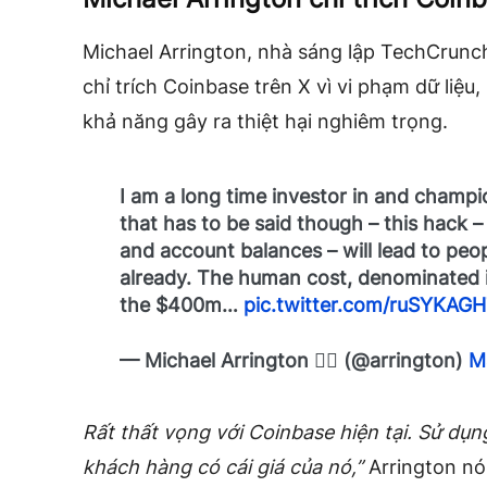
Michael Arrington, nhà sáng lập TechCrunch
chỉ trích Coinbase trên X vì vi phạm dữ liệu,
khả năng gây ra thiệt hại nghiêm trọng.
I am a long time investor in and champ
that has to be said though – this hack
and account balances – will lead to peop
already. The human cost, denominated i
the $400m…
pic.twitter.com/ruSYKAG
— Michael Arrington 🏴‍☠️ (@arrington)
M
Rất thất vọng với Coinbase hiện tại. Sử dụn
khách hàng có cái giá của nó,”
Arrington nói