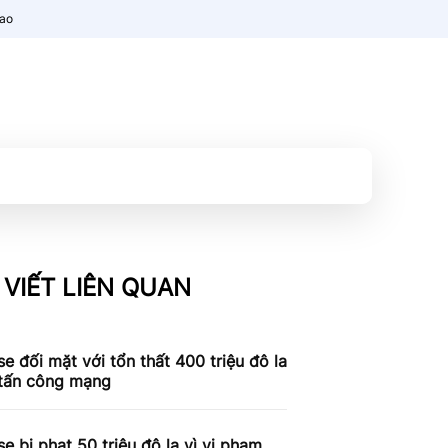
nao
 VIẾT LIÊN QUAN
e đối mặt với tổn thất 400 triệu đô la
 tấn công mạng
e bị phạt 50 triệu đô la vì vi phạm