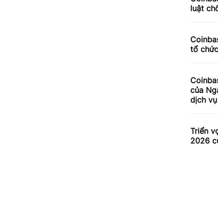
luật ch
Coinbas
tổ chứ
Coinba
của Ng
dịch v
Triển v
2026 c