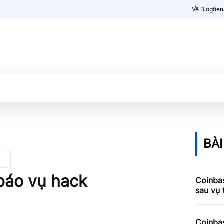
Về Blogtie
Kiến thức
More
BÀI
báo vụ hack
Coinbas
sau vụ
Coinbas