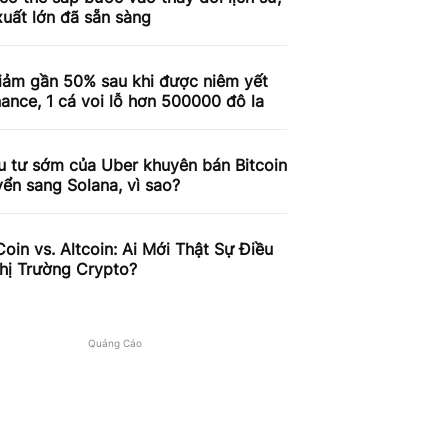
xuất lớn đã sẵn sàng
iảm gần 50% sau khi được niêm yết
nance, 1 cá voi lỗ hơn 500000 đô la
u tư sớm của Uber khuyên bán Bitcoin
ển sang Solana, vì sao?
in vs. Altcoin: Ai Mới Thật Sự Điều
hị Trường Crypto?
Quảng Cáo