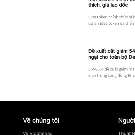
thích, giá lao dốc
Eliza token chính thức bị 
dự án Eliza token đã chấm
Đề xuất cắt giảm 5
ngại cho toàn bộ De
EIP-8361 đề xuất giảm mạn
luận trong cộng đồng Ethe
Về chúng tôi
Người
Về Blogtienao
Thuật N