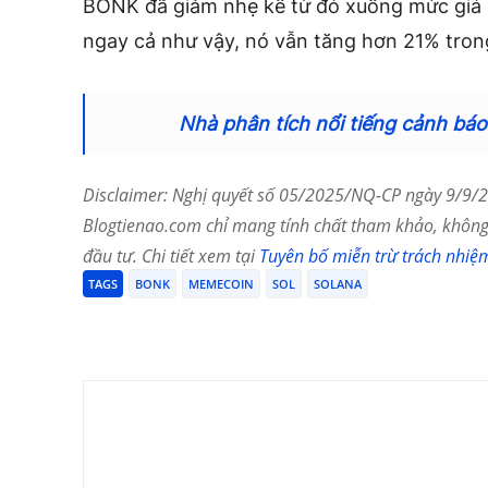
BONK đã giảm nhẹ kể từ đó xuống mức giá
ngay cả như vậy, nó vẫn tăng hơn 21% tron
Nhà phân tích nổi tiếng cảnh báo
Disclaimer: Nghị quyết số 05/2025/NQ-CP ngày 9/9/20
Blogtienao.com chỉ mang tính chất tham khảo, không 
đầu tư. Chi tiết xem tại
Tuyên bố miễn trừ trách nhiệ
TAGS
BONK
MEMECOIN
SOL
SOLANA
Chia Sẻ