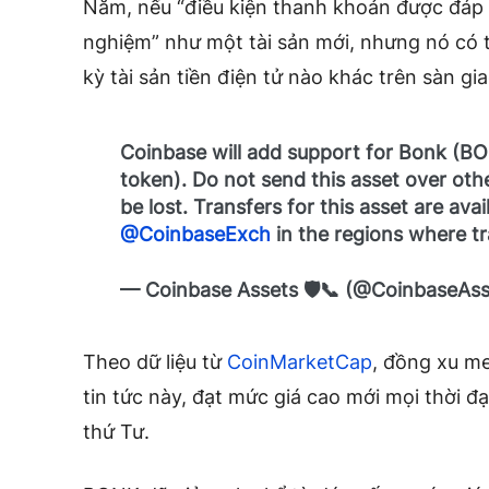
Năm, nếu “điều kiện thanh khoản được đáp
nghiệm” như một tài sản mới, nhưng nó có 
kỳ tài sản tiền điện tử nào khác trên sàn gia
Coinbase will add support for Bonk (B
token). Do not send this asset over ot
be lost. Transfers for this asset are ava
@CoinbaseExch
in the regions where tr
— Coinbase Assets 🛡️📞 (@CoinbaseAs
Theo dữ liệu từ
CoinMarketCap
, đồng xu m
tin tức này, đạt mức giá cao mới mọi thời đ
thứ Tư.