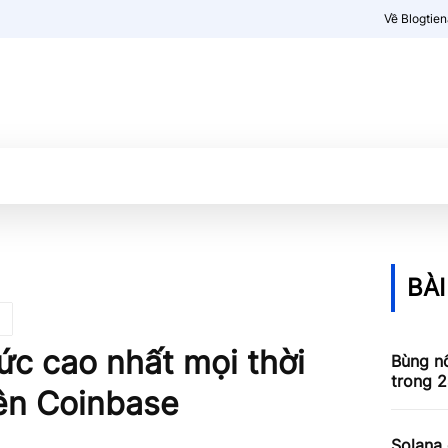
Về Blogtie
Kiến thức
More
BÀI
c cao nhất mọi thời
Bùng nổ
trong 2
rên Coinbase
Solana 