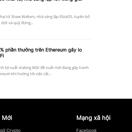
khai tử Shaw Walters, nhà sáng lập ElizaOS, tuyên bố
 dứt và quỹ đứng...
4% phần thưởng trên Ethereum gây lo
Fi
h lợi suất staking Một đề xuất mới đang gây tranh
reum khi hướng tới việc cắt...
 Mới
Mạng xã hội
gữ Crypto
Facebook