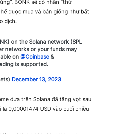
 ứng”. BONK sẽ có nhãn “thử
thể được mua và bán giống như bất
o dịch.
ONK) on the Solana network (SPL
her networks or your funds may
ilable on
@Coinbase
&
ading is supported.
sets)
December 13, 2023
eme dựa trên Solana đã tăng vọt sau
ại là 0,00001474 USD vào cuối chiều