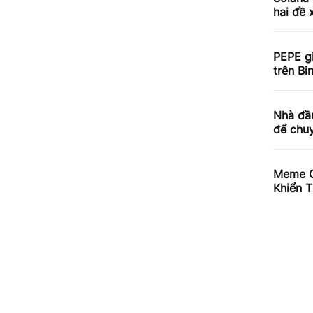
hai đề 
PEPE g
trên Bi
Nhà đầ
để chuy
Meme Co
Khiển T