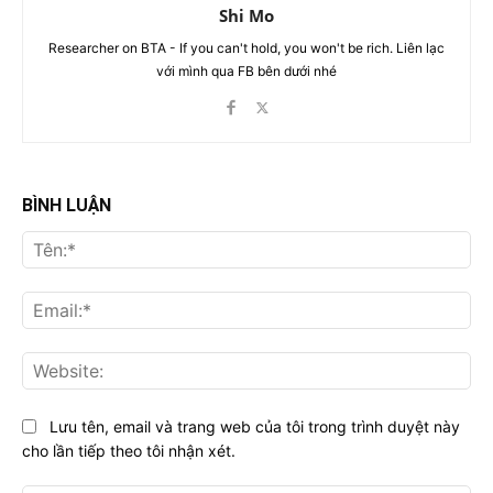
Shi Mo
Researcher on BTA - If you can't hold, you won't be rich. Liên lạc
với mình qua FB bên dưới nhé
BÌNH LUẬN
Tên
Ema
Web
Lưu tên, email và trang web của tôi trong trình duyệt này
cho lần tiếp theo tôi nhận xét.