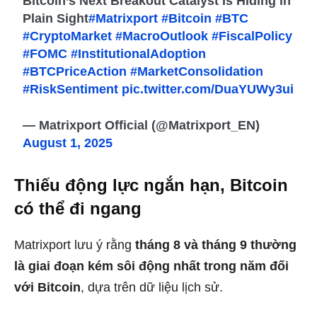
Bitcoin’s Next Breakout Catalyst Is Hiding in
Plain Sight
#Matrixport
#Bitcoin
#BTC
#CryptoMarket
#MacroOutlook
#FiscalPolicy
#FOMC
#InstitutionalAdoption
#BTCPriceAction
#MarketConsolidation
#RiskSentiment
pic.twitter.com/DuaYUWy3ui
— Matrixport Official (@Matrixport_EN)
August 1, 2025
Thiếu động lực ngắn hạn, Bitcoin
có thể đi ngang
Matrixport lưu ý rằng
tháng 8 và tháng 9 thường
là giai đoạn kém sôi động nhất trong năm đối
với Bitcoin
, dựa trên dữ liệu lịch sử.