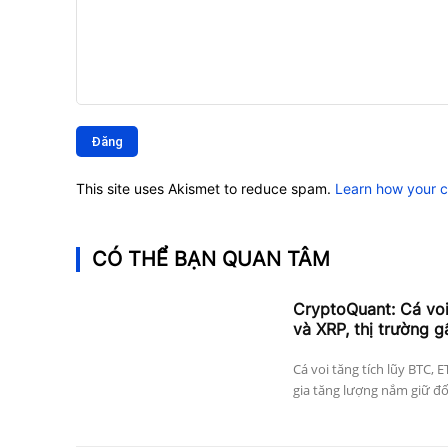
Bình
luận:
This site uses Akismet to reduce spam.
Learn how your 
CÓ THỂ BẠN QUAN TÂM
CryptoQuant: Cá vo
và XRP, thị trường g
Cá voi tăng tích lũy BTC, 
gia tăng lượng nắm giữ đối 