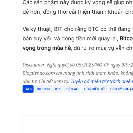
Các sản phẩm này được kỳ vọng sẽ giúp nhà 
dễ hơn, đồng thời cải thiện thanh khoản cho
Về kỹ thuật, BIT cho rằng BTC có thể đang 
bán suy yếu và dòng tiền mới quay lại,
Bitco
vọng trong mùa hè
, dù rủi ro mùa vụ vẫn c
Disclaimer: Nghị quyết số 05/2025/NQ-CP ngày 9/9/20
Blogtienao.com chỉ mang tính chất tham khảo, không 
đầu tư. Chi tiết xem tại
Tuyên bố miễn trừ trách nhiệ
TAGS
BITCOIN
BTC
TIỀN ẢO
TIỀN ĐIỆN TỬ
TIỀN KỸ THUẬ
Chia Sẻ