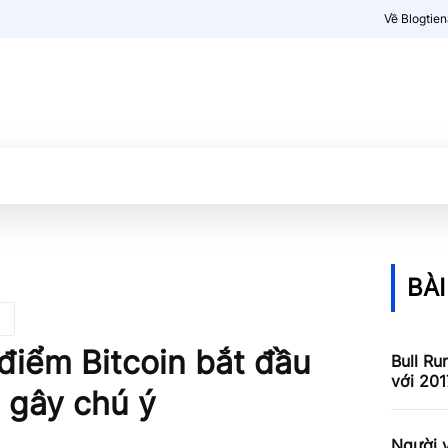
Về Blogtie
Kiến thức
More
BÀI
 điểm Bitcoin bắt đầu
Bull Ru
với 201
6 gây chú ý
Người v