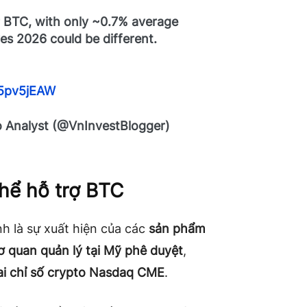
or BTC, with only ~0.7% average
ves 2026 could be different.
Q5pv5jEAW
o Analyst (@VnInvestBlogger)
thể hỗ trợ BTC
 là sự xuất hiện của các
sản phẩm
ơ quan quản lý tại Mỹ phê duyệt
,
ai chỉ số crypto Nasdaq CME
.