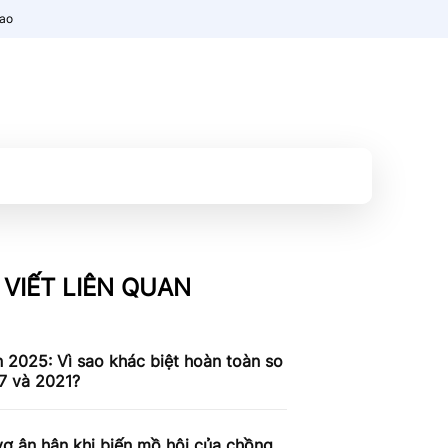
nao
 VIẾT LIÊN QUAN
n 2025: Vì sao khác biệt hoàn toàn so
7 và 2021?
ợ ân hận khi biến mồ hôi của chồng