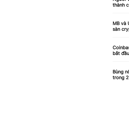
thành c
MB và 
sàn cry
Coinbas
bắt đầ
Bùng nổ
trong 2