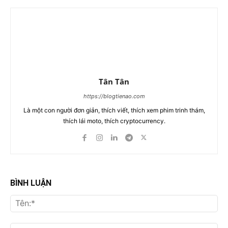
Tân Tân
https://blogtienao.com
Là một con người đơn giản, thích viết, thích xem phim trinh thám,
thích lái moto, thích cryptocurrency.
BÌNH LUẬN
Tên
Ema