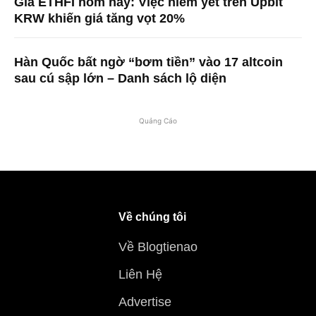
Giá ETHFI hôm nay: Việc niêm yết trên Upbit
KRW khiến giá tăng vọt 20%
Hàn Quốc bất ngờ “bơm tiền” vào 17 altcoin
sau cú sập lớn – Danh sách lộ diện
Quảng Cáo
Về chúng tôi
Về Blogtienao
Liên Hệ
Advertise