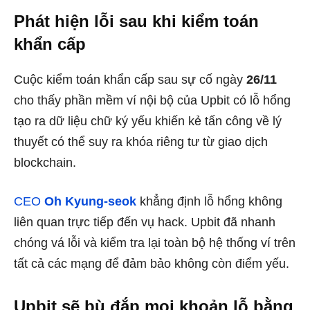
Phát hiện lỗi sau khi kiểm toán
khẩn cấp
Cuộc kiểm toán khẩn cấp sau sự cố ngày
26/11
cho thấy phần mềm ví nội bộ của Upbit có lỗ hổng
tạo ra dữ liệu chữ ký yếu khiến kẻ tấn công về lý
thuyết có thể suy ra khóa riêng tư từ giao dịch
blockchain.
CEO
Oh Kyung-seok
khẳng định lỗ hổng không
liên quan trực tiếp đến vụ hack. Upbit đã nhanh
chóng vá lỗi và kiểm tra lại toàn bộ hệ thống ví trên
tất cả các mạng để đảm bảo không còn điểm yếu.
Upbit sẽ bù đắp mọi khoản lỗ bằng