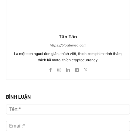
Tân Tân
https://blogtienao.com
Là một con người đơn giản, thích viết, thích xem phim trinh thám,
thích lái moto, thích cryptocurrency.
BÌNH LUẬN
Tên
Ema