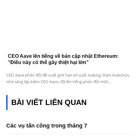
CEO Aave lên tiếng về bản cập nhật Ethereum:
“Điều này có thể gây thiệt hại lớn”
CEO Aave phản đối đề xuất giới hạn lợi suất staking Stani Kulechov,
nhà sáng lập kiêm CEO Aave, đã lên tiếng phản đối một...
BÀI VIẾT LIÊN QUAN
Các vụ tấn công trong tháng 7