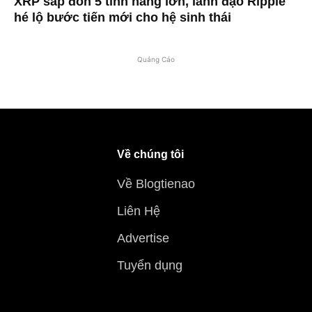
XRP sắp đón 5 tính năng lớn, lãnh đạo Ripple
hé lộ bước tiến mới cho hệ sinh thái
Quảng Cáo
Về chúng tôi
Về Blogtienao
Liên Hệ
Advertise
Tuyển dụng