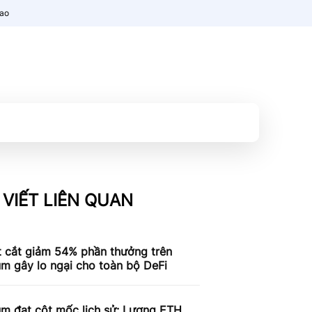
nao
 VIẾT LIÊN QUAN
t cắt giảm 54% phần thưởng trên
m gây lo ngại cho toàn bộ DeFi
um đạt cột mốc lịch sử: Lượng ETH