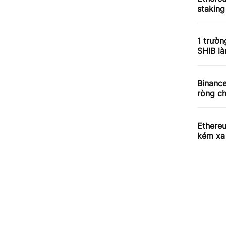
staking
1 trườn
SHIB l
Binance
ròng ch
Ethere
kém xa 