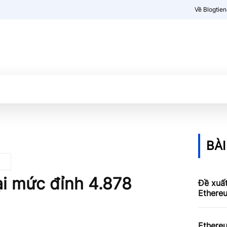
Về Blogtie
Kiến thức
More
BÀI
ại mức đỉnh 4.878
Đề xuấ
Ethereu
Ethere