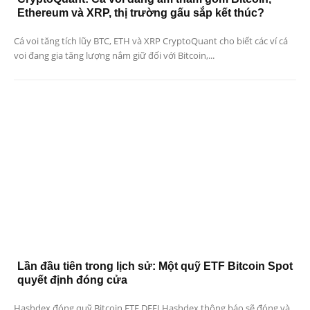
Ethereum và XRP, thị trường gấu sắp kết thúc?
Cá voi tăng tích lũy BTC, ETH và XRP CryptoQuant cho biết các ví cá
voi đang gia tăng lượng nắm giữ đối với Bitcoin,...
Lần đầu tiên trong lịch sử: Một quỹ ETF Bitcoin Spot
quyết định đóng cửa
Hashdex đóng quỹ Bitcoin ETF DEFI Hashdex thông báo sẽ đóng và