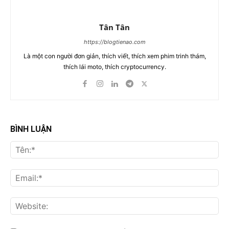
Tân Tân
https://blogtienao.com
Là một con người đơn giản, thích viết, thích xem phim trinh thám,
thích lái moto, thích cryptocurrency.
BÌNH LUẬN
Tên
Ema
Web