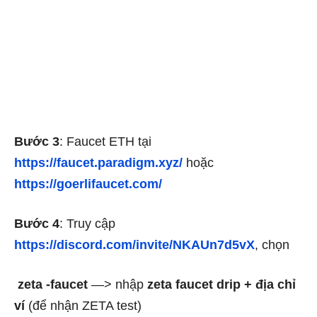
Bước 3
: Faucet ETH tại
https://faucet.paradigm.xyz/
hoặc
https://goerlifaucet.com/
Bước 4
: Truy cập
https://discord.com/invite/NKAUn7d5vX
, chọn
zeta -faucet
—> nhập
zeta faucet drip + địa chỉ
ví
(để nhận ZETA test)