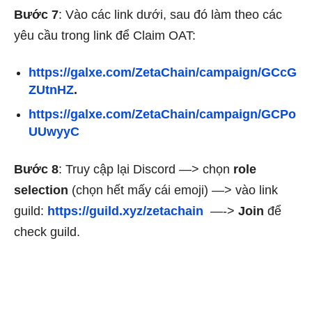
Bước 7
: Vào các link dưới, sau đó làm theo các
yêu cầu trong link để Claim OAT:
https://galxe.com/ZetaChain/campaign/GCcG
ZUtnHZ
.
https://galxe.com/ZetaChain/campaign/GCPo
UUwyyC
Bước 8
: Truy cập lại Discord —> chọn
role
selection
(chọn hết mấy cái emoji) —> vào link
guild:
https://guild.xyz/zetachain
—->
Join
để
check guild.