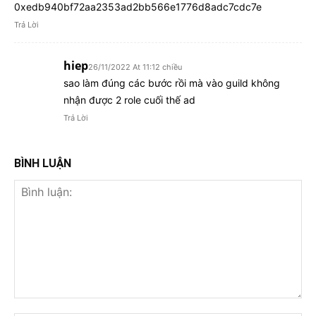
0xedb940bf72aa2353ad2bb566e1776d8adc7cdc7e
Trả Lời
hiep
26/11/2022 At 11:12 chiều
sao làm đúng các bước rồi mà vào guild không
nhận được 2 role cuối thế ad
Trả Lời
BÌNH LUẬN
Bình