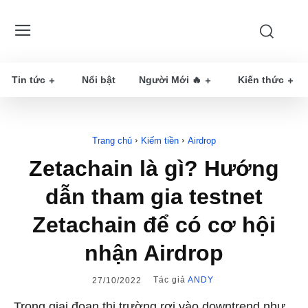
Tin tức
Nổi bật
Người Mới 🔥
Kiến thức
Trang chủ
Kiếm tiền
Airdrop
Zetachain là gì? Hướng
dẫn tham gia testnet
Zetachain để có cơ hội
nhận Airdrop
Tác giả
ANDY
27/10/2022
Trong giai đoạn thị trường rơi vào downtrend như