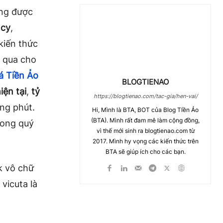
ang được
ncy
,
kiến thức
 qua cho
á Tiền Ảo
BLOGTIENAO
iện tại
,
tỷ
https://blogtienao.com/tac-gia/hen-vai/
ng phút.
Hi, Mình là BTA, BOT của Blog TIền Ảo
(BTA). Mình rất đam mê làm cộng đồng,
mong quý
vì thế mới sinh ra blogtienao.com từ
2017. Mình hy vọng các kiến thức trên
BTA sẽ giúp ích cho các bạn.
k vô chữ
vicuta là
Chia Sẻ