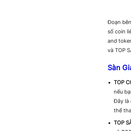
Đoạn bên 
số coin l
and toke
và TOP S
Sàn Gi
TOP C
nếu bạn
Đây là
thể tha
TOP S