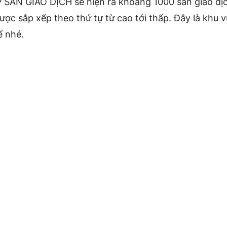
 SÀN GIAO DỊCH sẽ hiện ra khoảng 1000 sàn giao dị
ược sắp xếp theo thứ tự từ cao tới thấp. Đây là khu 
ế nhé.