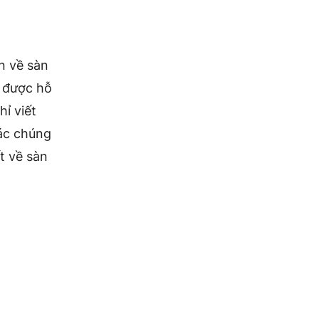
ơn về sàn
n được hỗ
hỉ viết
hác chúng
t về sàn