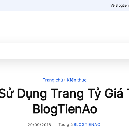
Về Blogtie
Kiến thức
More
Trang chủ
Kiến thức
ử Dụng Trang Tỷ Giá 
BlogTienAo
Tác giả
BLOGTIENAO
29/09/2018