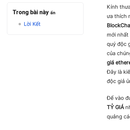
Kính thư
Trong bài này
ẩn
ưa thích
Lời Kết
BlockCha
mới nhất
quý độc g
của chúng
giá ethe
Đây là k
độc giả 
Để vào đư
TỶ GIÁ
nh
quảng cá