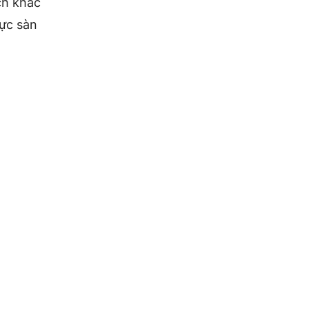
ch khác
vực sàn