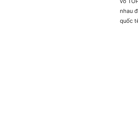
vô TOP
nhau đ
quốc t