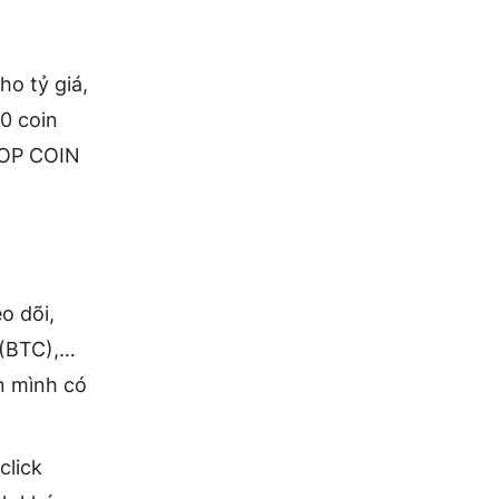
ho tỷ giá,
00 coin
 TOP COIN
o dõi,
n (BTC),…
n mình có
click