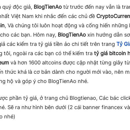
a quý độc giả,
BlogTienAo
từ trước đến nay vẫn là tr
 nhất Việt Nam khi nhắc đến các chủ đề
CryptoCurre
in
, Và chúng tôi luôn hoạt động và cống hiến những 
 cho các bạn. Hôm nay,
BlogTienAo
xin hướng dẫn sơ
iả các kiểm tra tỷ giá tiền ảo chi tiết trên trang
Tỷ Gi
 tôi, ngoài ra các bạn có thể kiếm tra
tỷ giá bitcoin h
reum
và hơn 1600 altcoins được cập nhật từng giây từ
iến thức khá là cơ bản dành cho người mới vào, nên 
ủng hộ và góp ý cho BlogTienAo nhé.
ợc phần tỷ giá, ở trang chủ Blogtienao, Các bác clic
é. Sẽ ra như hình bên dưới (2 cái banner financex và 
o nhé)