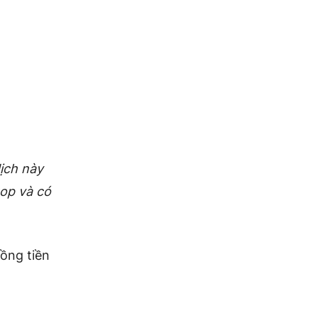
ịch này
top và có
đồng tiền