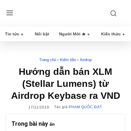
Tin tức
Nổi bật
Người Mới 🔥
Kiến thức
Trang chủ
Kiếm tiền
Airdrop
Hướng dẫn bán XLM
(Stellar Lumens) từ
Airdrop Keybase ra VND
Tác giả
PHẠM QUỐC ĐẠT
17/11/2019
Trong bài này
ẩn