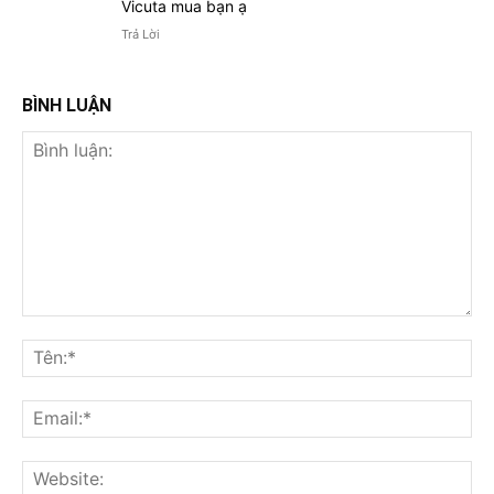
Vicuta mua bạn ạ
Trả Lời
BÌNH LUẬN
Bình
luận:
Tên
Ema
Web