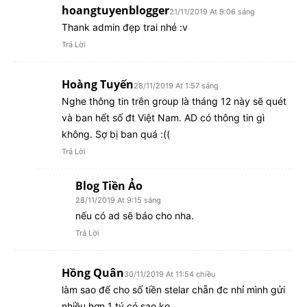
hoangtuyenblogger
21/11/2019 At 9:06 sáng
Thank admin đẹp trai nhé :v
Trả Lời
Hoàng Tuyến
28/11/2019 At 1:57 sáng
Nghe thông tin trên group là tháng 12 này sẽ quét
và ban hết số đt Việt Nam. AD có thông tin gì
không. Sợ bị ban quá :((
Trả Lời
Blog Tiền Ảo
28/11/2019 At 9:15 sáng
nếu có ad sẽ báo cho nha.
Trả Lời
Hồng Quân
30/11/2019 At 11:54 chiều
làm sao để cho số tiền stelar chẵn đc nhỉ mình gửi
nhiều hơn 1 tý có sao ko