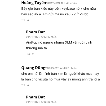
Hoàng Tuyến
18/12/2019 At 9:49 chiều
Bây giờ bán kiểu này bên keybase nó k cho nữa
hay sao ấy ạ. Em gửi mà nó kêu k gửi được
Trả Lời
Phạm Đạt
21/01/2020 At 5:35 chiều
Airdtop nó ngưng nhưng XLM vẫn gửi bình
thường mà ta
Trả Lời
Quang Dũng
21/01/2020 At 4:49 chiều
cho em hỏi là mình bán xlm là người khác mua hay
là bán cho vicuta nó mua vậy ạ? mong anh trả lời ạ
Trả Lời
Phạm Đạt
21/01/2020 At 6:26 chiều