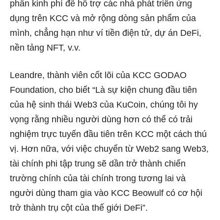
phần kinh phí để hỗ trợ các nhà phát triển ứng
dụng trên KCC và mở rộng dòng sản phẩm của
mình, chẳng hạn như ví tiền điện tử, dự án DeFi,
nền tảng NFT, v.v.
Leandre, thành viên cốt lõi của KCC GODAO
Foundation, cho biết “Là sự kiện chung đầu tiên
của hệ sinh thái Web3 của KuCoin, chúng tôi hy
vọng rằng nhiều người dùng hơn có thể có trải
nghiệm trực tuyến đầu tiên trên KCC một cách thú
vị. Hơn nữa, với việc chuyển từ Web2 sang Web3,
tài chính phi tập trung sẽ dần trở thành chiến
trường chính của tài chính trong tương lai và
người dùng tham gia vào KCC Beowulf có cơ hội
trở thành trụ cột của thế giới DeFi”.