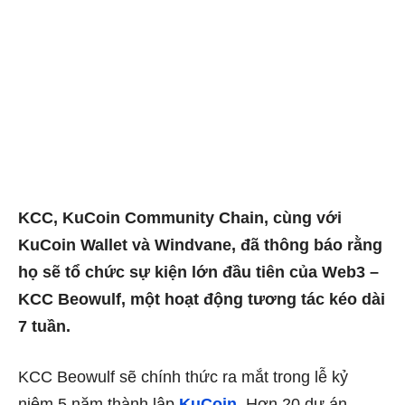
KCC, KuCoin Community Chain, cùng với
KuCoin Wallet và Windvane, đã thông báo rằng
họ sẽ tổ chức sự kiện lớn đầu tiên của Web3 –
KCC Beowulf, một hoạt động tương tác kéo dài
7 tuần.
KCC Beowulf sẽ chính thức ra mắt trong lễ kỷ
niệm 5 năm thành lập
KuCoin
. Hơn 20 dự án