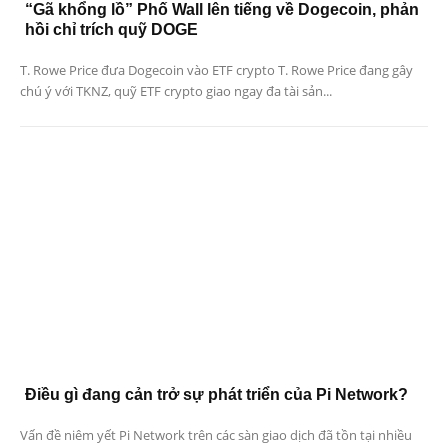
“Gã khổng lồ” Phố Wall lên tiếng về Dogecoin, phản
hồi chỉ trích quỹ DOGE
T. Rowe Price đưa Dogecoin vào ETF crypto T. Rowe Price đang gây
chú ý với TKNZ, quỹ ETF crypto giao ngay đa tài sản...
Điều gì đang cản trở sự phát triển của Pi Network?
Vấn đề niêm yết Pi Network trên các sàn giao dịch đã tồn tại nhiều