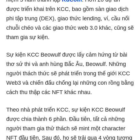
được triển khai trên KCC, bao gồm sàn giao dịch
phi tập trung (DEX), giao thức lending, ví, cầu nối
chuỗi chéo và các giao thức web 3.0 khác, cũng sẽ
tham gia sự kiện.
Sự kiện KCC Beowulf được lấy cảm hứng từ bài
thơ sử thi và anh hùng Bắc Âu, Beowulf. Những
người thách thức sẽ phát triển trong thế giới KCC
Web3 và chiến đấu chống lại những con rồng bằng
cách thu thập các NFT khác nhau.
Theo nhà phát triển KCC, sự kiện KCC Beowulf
được chia thành 6 phần. Đầu tiên, tất cả những
người tham gia thử thách sẽ mint một character
NFT đầu tiên. Sau đó, họ sẽ trải qua 4 vòng tương