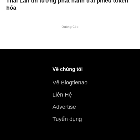
Thái Lan tin tưởng phát hành trái phiếu token
hóa
Quảng Cáo
Về chúng tôi
Về Blogtienao
Liên Hệ
Advertise
Tuyển dụng