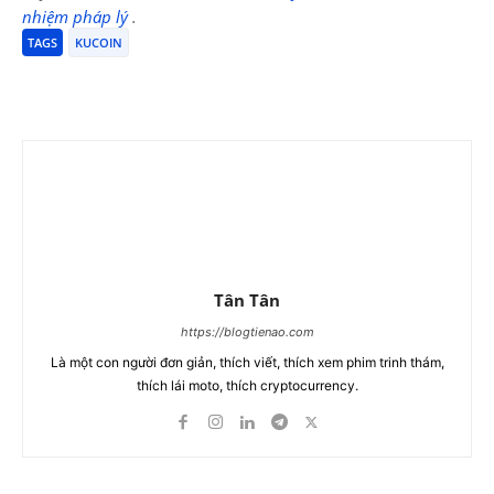
nhiệm pháp lý
.
TAGS
KUCOIN
Tân Tân
https://blogtienao.com
Là một con người đơn giản, thích viết, thích xem phim trinh thám,
thích lái moto, thích cryptocurrency.