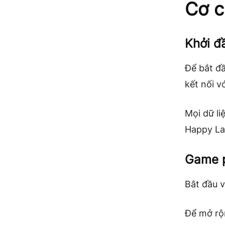
Cơ c
Khởi đ
Để bắt đầ
kết nối v
Mọi dữ li
Happy La
Game 
Bắt đầu 
Để mở rộ