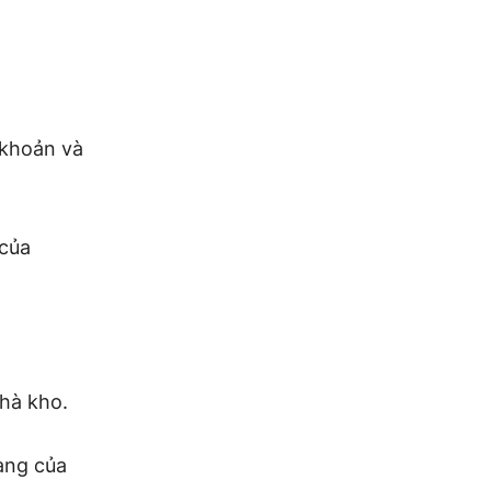
 khoản và
 của
hà kho.
àng của