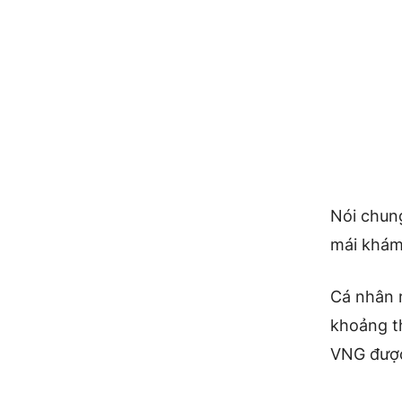
Nói chun
mái khám
Cá nhân 
khoảng th
VNG được