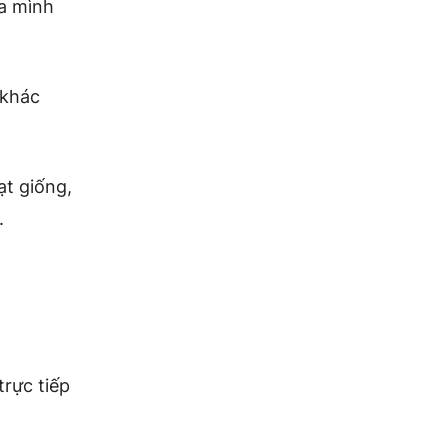
ủa mình
 khác
ạt giống,
.
trực tiếp