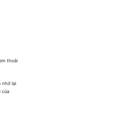
em thoải
 nhớ lại
i của