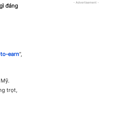
- Advertisement -
gì đáng
-to-earn
“,
 Mỹ.
g trọt,