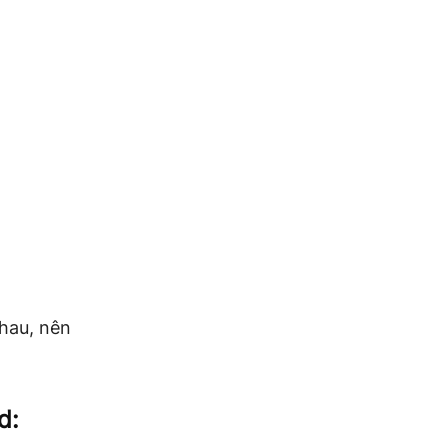
nhau, nên
d: