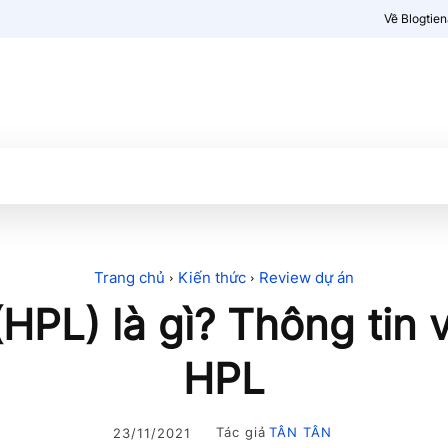
Về Blogtie
Kiến thức
More
Trang chủ
Kiến thức
Review dự án
PL) là gì? Thông tin v
HPL
Tác giả
TÂN TÂN
23/11/2021