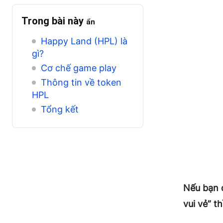
Trong bài này
ẩn
Happy Land (HPL) là
gì?
Cơ chế game play
Thông tin về token
HPL
Tổng kết
Nếu bạn đ
vui vẻ” t