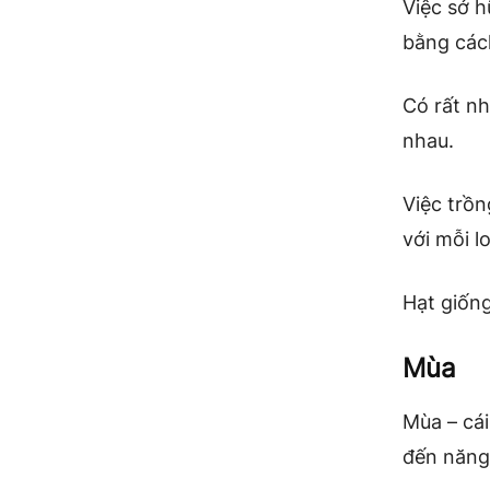
Việc sở h
bằng các
Có rất nh
nhau.
Việc trồn
với mỗi l
Hạt giốn
Mùa
Mùa – cái
đến năng 