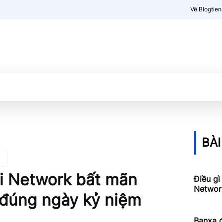
Về Blogtie
Kiến thức
More
BÀI
Pi Network bất mãn
Điều gì
Networ
o đúng ngày kỷ niệm
Banxa 