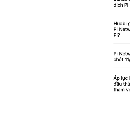
dịch Pi
Huobi g
Pi Netw
Pi?
Pi Net
chót 11
Áp lực
đầu th
tham v