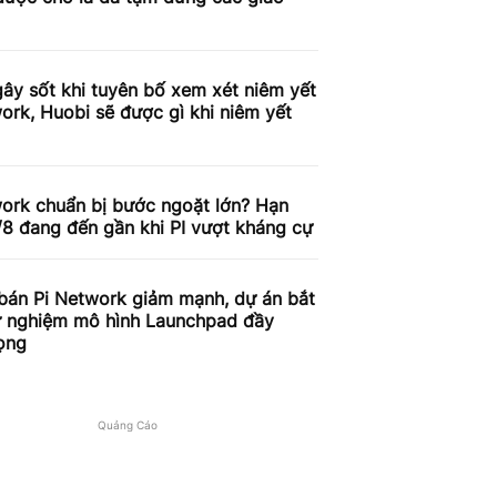
ây sốt khi tuyên bố xem xét niêm yết
ork, Huobi sẽ được gì khi niêm yết
work chuẩn bị bước ngoặt lớn? Hạn
/8 đang đến gần khi PI vượt kháng cự
 bán Pi Network giảm mạnh, dự án bắt
ử nghiệm mô hình Launchpad đầy
ọng
Quảng Cáo