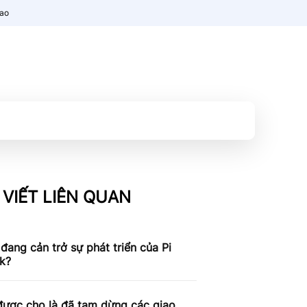
nao
 VIẾT LIÊN QUAN
 đang cản trở sự phát triển của Pi
k?
được cho là đã tạm dừng các giao