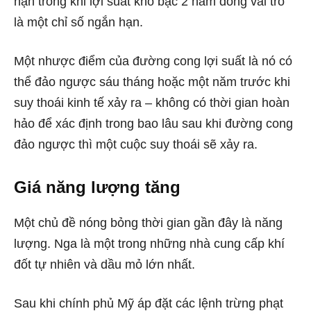
hạn trong khi lợi suất kho bạc 2 năm đóng vai trò
là một chỉ số ngắn hạn.
Một nhược điểm của đường cong lợi suất là nó có
thể đảo ngược sáu tháng hoặc một năm trước khi
suy thoái kinh tế xảy ra – không có thời gian hoàn
hảo để xác định trong bao lâu sau khi đường cong
đảo ngược thì một cuộc suy thoái sẽ xảy ra.
Giá năng lượng tăng
Một chủ đề nóng bỏng thời gian gần đây là năng
lượng.
Nga là một trong những nhà cung cấp khí
đốt tự nhiên và dầu mỏ lớn nhất.
Sau khi
chính phủ Mỹ áp đặt các lệnh trừng phạt