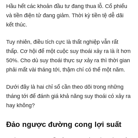
Hầu hết các khoản đầu tư đang thua lỗ. Cổ phiếu
và tiền điện tử đang giảm. Thời kỳ tiền tệ dễ dãi
kết thúc.
Tuy nhiên, điều tích cực là thất nghiệp vẫn rất
thấp. Cơ hội để một cuộc suy thoái xảy ra là ít hơn
50%. Cho dù suy thoái thực sự xảy ra thì thời gian
phải mất vài tháng tới, thậm chí có thể một năm.
Dưới đây là hai chỉ số cần theo dõi trong những
tháng tới để đánh giá khả năng suy thoái có xảy ra
hay không?
Đảo ngược đường cong lợi suất