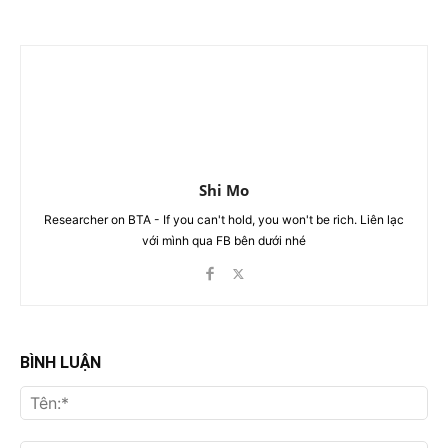
Shi Mo
Researcher on BTA - If you can't hold, you won't be rich. Liên lạc
với mình qua FB bên dưới nhé
BÌNH LUẬN
Tên