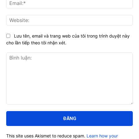
Ema
Web
Lưu tên, email và trang web của tôi trong trình duyệt này
cho lần tiếp theo tôi nhận xét.
Bình
luận:
This site uses Akismet to reduce spam.
Learn how your