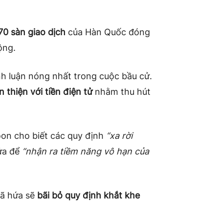
70 sàn giao dịch
của Hàn Quốc
đóng
ộng.
nh luận nóng nhất trong cuộc bầu cử.
 thiện với tiền điện tử
nhằm thu hút
Yoon cho biết các quy định
“xa rời
ửa để
“nhận ra tiềm năng vô hạn của
đã hứa sẽ
bãi bỏ quy định khắt khe