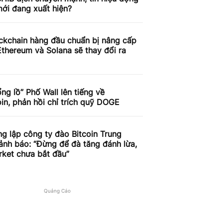
ới đang xuất hiện?
ckchain hàng đầu chuẩn bị nâng cấp
thereum và Solana sẽ thay đổi ra
ng lồ” Phố Wall lên tiếng về
n, phản hồi chỉ trích quỹ DOGE
g lập công ty đào Bitcoin Trung
nh báo: “Đừng để đà tăng đánh lừa,
rket chưa bắt đầu”
Quảng Cáo