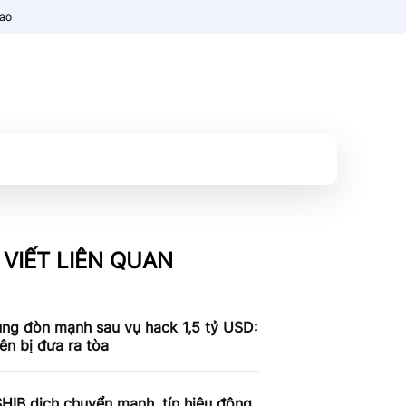
nao
 VIẾT LIÊN QUAN
ung đòn mạnh sau vụ hack 1,5 tỷ USD:
iên bị đưa ra tòa
SHIB dịch chuyển mạnh, tín hiệu động