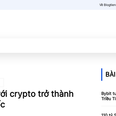
Về Blogtie
Kiến thức
More
BÀI
với crypto trở thành
Bybit t
Triều T
ốc
110 tỷ 