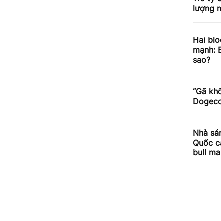
lượng m
Hai blo
mạnh: E
sao?
“Gã khổ
Dogecoi
Nhà sán
Quốc cả
bull ma