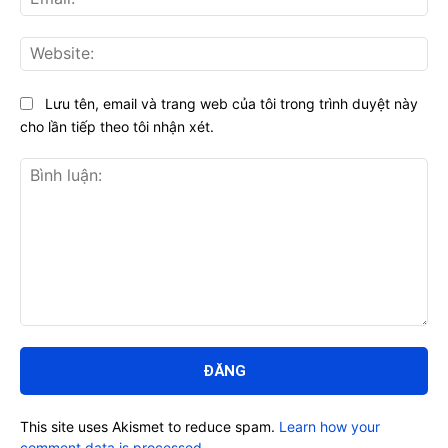
Web
Lưu tên, email và trang web của tôi trong trình duyệt này
cho lần tiếp theo tôi nhận xét.
Bình
luận:
This site uses Akismet to reduce spam.
Learn how your
comment data is processed.