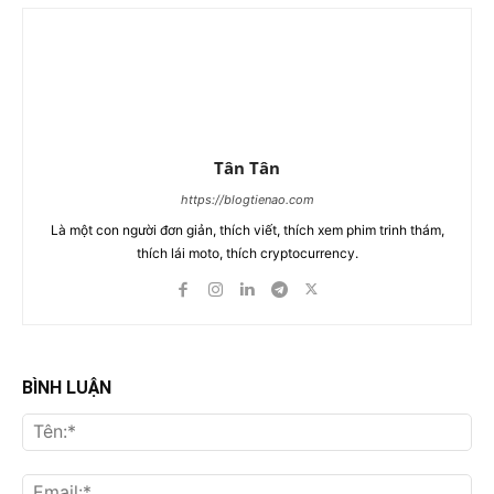
Tân Tân
https://blogtienao.com
Là một con người đơn giản, thích viết, thích xem phim trinh thám,
thích lái moto, thích cryptocurrency.
BÌNH LUẬN
Tên
Ema