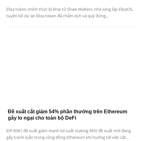
Eliza token chính thức bị khai tử Shaw Walters, nhà sáng lập ElizaOS,
tuyên bố dự án Eliza token đã chấm dứt và quỹ đứng...
Đề xuất cắt giảm 54% phần thưởng trên Ethereum
gây lo ngại cho toàn bộ DeFi
EIP-8361 đề xuất giảm mạnh lợi suất staking Một đề xuất mới đang
gây tranh luận trong cộng đồng Ethereum khi hướng tới việc cắt...