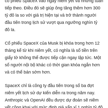
cổ phiếu SpaceX vào ngày niêm yết và những tuần
tiếp theo. Điều đó sẽ giúp ông tăng thêm hơn 300
tỷ đô la so với giá trị hiện tại và trở thành người
đầu tiên trong lịch sử vượt qua ngưỡng nghìn tỷ
đô la.
Cổ phiếu SpaceX của Musk bị khóa trong hơn 12
tháng kể từ khi niêm yết, có nghĩa là số tiền trên
giấy tờ không thể được tiếp cận ngay lập tức. Một
số người nội bộ khác có thời gian khóa ngắn hơn
và có thể bán sớm hơn.
SpaceX chỉ là công ty đầu tiên trong số ba đợt
niêm yết lịch sử dự kiến ​​diễn ra trong năm nay.
Anthropic và OpenAI đều được dự đoán sẽ niêm
yết công khai với mức định giá xấp xỉ 1 nghìn tỷ đô