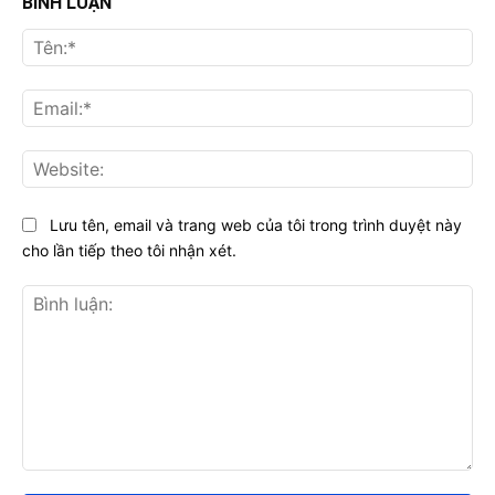
BÌNH LUẬN
Tên
Ema
Web
Lưu tên, email và trang web của tôi trong trình duyệt này
cho lần tiếp theo tôi nhận xét.
Bình