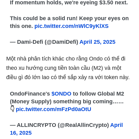
If momentum holds, we're eyeing $3.50 next.
This could be a solid run! Keep your eyes on
this one.
pic.twitter.com/nWlC9yKlXS
— Dami-Defi (@DamiDefi)
April 25, 2025
Một nhà phân tích khác cho rằng Ondo có thể đi
theo xu hướng cung tiền toàn cầu (M2) và một
điều gì đó lớn lao có thể sắp xảy ra với token này.
OndoFinance's
$ONDO
to follow Global M2
(Money Supply) something big coming……
👇
pic.twitter.com/mFzPd0aOtU
— ALLINCRYPTO (@RealAllinCrypto)
April
16, 2025