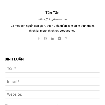
Tân Tân
https://blogtienao.com
Là một con người đơn giản, thích viết, thích xem phim trinh thám,
thích lái moto, thích cryptocurrency.
BÌNH LUẬN
Tên
Ema
Web