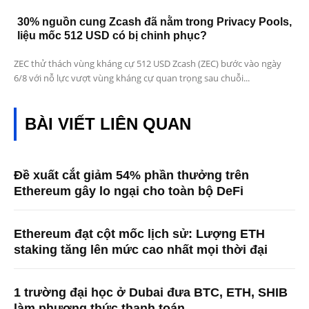
30% nguồn cung Zcash đã nằm trong Privacy Pools,
liệu mốc 512 USD có bị chinh phục?
ZEC thử thách vùng kháng cự 512 USD Zcash (ZEC) bước vào ngày
6/8 với nỗ lực vượt vùng kháng cự quan trọng sau chuỗi...
BÀI VIẾT LIÊN QUAN
Đề xuất cắt giảm 54% phần thưởng trên
Ethereum gây lo ngại cho toàn bộ DeFi
Ethereum đạt cột mốc lịch sử: Lượng ETH
staking tăng lên mức cao nhất mọi thời đại
1 trường đại học ở Dubai đưa BTC, ETH, SHIB
làm phương thức thanh toán