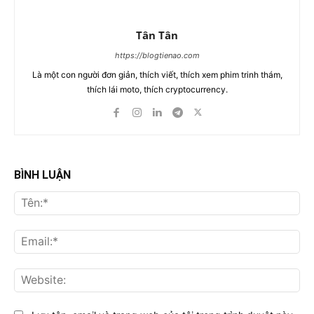
Tân Tân
https://blogtienao.com
Là một con người đơn giản, thích viết, thích xem phim trinh thám,
thích lái moto, thích cryptocurrency.
BÌNH LUẬN
Tên
Ema
Web