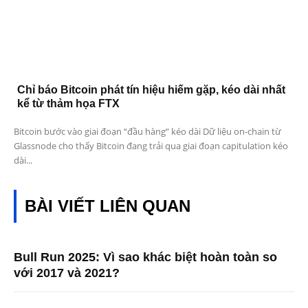
Chỉ báo Bitcoin phát tín hiệu hiếm gặp, kéo dài nhất
kể từ thảm họa FTX
Bitcoin bước vào giai đoạn “đầu hàng” kéo dài Dữ liệu on-chain từ
Glassnode cho thấy Bitcoin đang trải qua giai đoạn capitulation kéo
dài...
BÀI VIẾT LIÊN QUAN
Bull Run 2025: Vì sao khác biệt hoàn toàn so
với 2017 và 2021?