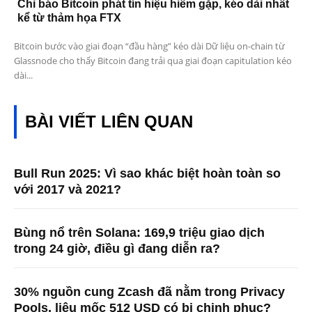
Chỉ báo Bitcoin phát tín hiệu hiếm gặp, kéo dài nhất
kể từ thảm họa FTX
Bitcoin bước vào giai đoạn “đầu hàng” kéo dài Dữ liệu on-chain từ
Glassnode cho thấy Bitcoin đang trải qua giai đoạn capitulation kéo
dài...
BÀI VIẾT LIÊN QUAN
Bull Run 2025: Vì sao khác biệt hoàn toàn so
với 2017 và 2021?
Bùng nổ trên Solana: 169,9 triệu giao dịch
trong 24 giờ, điều gì đang diễn ra?
30% nguồn cung Zcash đã nằm trong Privacy
Pools, liệu mốc 512 USD có bị chinh phục?