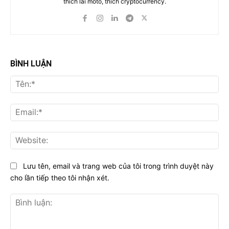
thích lái moto, thích cryptocurrency.
BÌNH LUẬN
Tên
Ema
Web
Lưu tên, email và trang web của tôi trong trình duyệt này
cho lần tiếp theo tôi nhận xét.