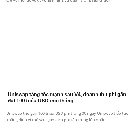
6/8 với nỗ lực vượt vùng kháng cự quan trọng sau chuỗi...
Uniswap tăng tốc mạnh sau V4, doanh thu phí gần
đạt 100 triệu USD mỗi tháng
Uniswap thu gần 100 triệu USD phí trong 30 ngày Uniswap tiếp tục
khẳng định vị thế sàn giao dịch phi tập trung lớn nhất...