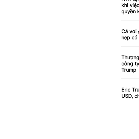
khi việ
quyền 
Cá voi 
hẹp có 
Thượng 
công ty
Trump
Eric Tr
USD, ch