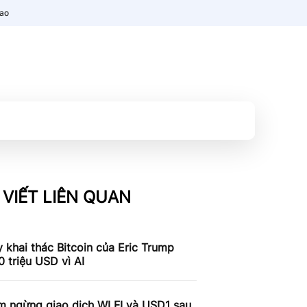
nao
 VIẾT LIÊN QUAN
 khai thác Bitcoin của Eric Trump
 triệu USD vì AI
m ngừng giao dịch WLFI và USD1 sau