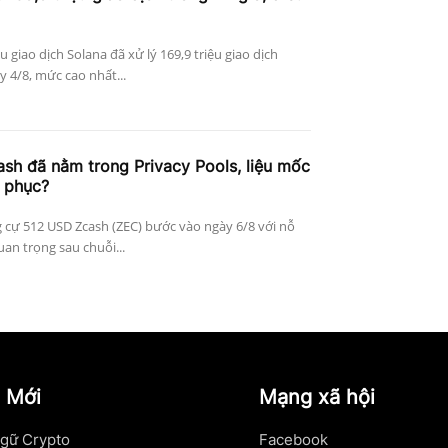
ệu giao dịch Solana đã xử lý 169,9 triệu giao dịch
 4/8, mức cao nhất...
h đã nằm trong Privacy Pools, liệu mốc
 phục?
 cự 512 USD Zcash (ZEC) bước vào ngày 6/8 với nỗ
an trọng sau chuỗi...
 Mới
Mạng xã hội
gữ Crypto
Facebook