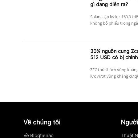
gì đang diễn ra?
Solana lập kỷ lục 169,9 tri
không bỏ phiếu trong ngày
30% nguồn cung Zcas
512 USD có bị chinh
ZEC thử thách vùng kháng
lực vượt vùng kháng cự qu
Về chúng tôi
Người
Về Blogtienao
Thuật N