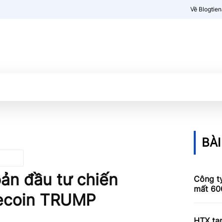
Về Blogtie
Kiến thức
More
BÀI
ản đầu tư chiến
Công ty
mất 600
ecoin TRUMP
HTX tạ