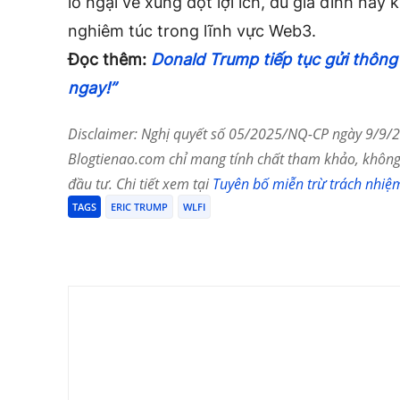
lo ngại về xung đột lợi ích, dù gia đình nà
nghiêm túc trong lĩnh vực Web3.
Đọc thêm:
Donald Trump tiếp tục gửi thông 
ngay!”
Disclaimer: Nghị quyết số 05/2025/NQ-CP ngày 9/9/20
Blogtienao.com chỉ mang tính chất tham khảo, không 
đầu tư. Chi tiết xem tại
Tuyên bố miễn trừ trách nhiệ
TAGS
ERIC TRUMP
WLFI
Chia Sẻ