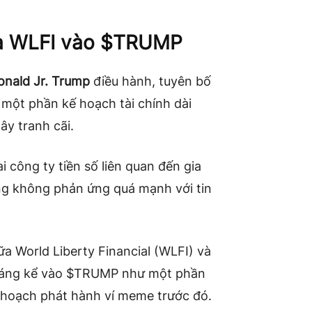
ủa WLFI vào $TRUMP
onald Jr. Trump
điều hành, tuyên bố
một phần kế hoạch tài chính dài
gây tranh cãi.
i công ty tiền số liên quan đến gia
ờng không phản ứng quá mạnh với tin
ữa World Liberty Financial (WLFI) và
đáng kể vào $TRUMP như một phần
kế hoạch phát hành ví meme trước đó.