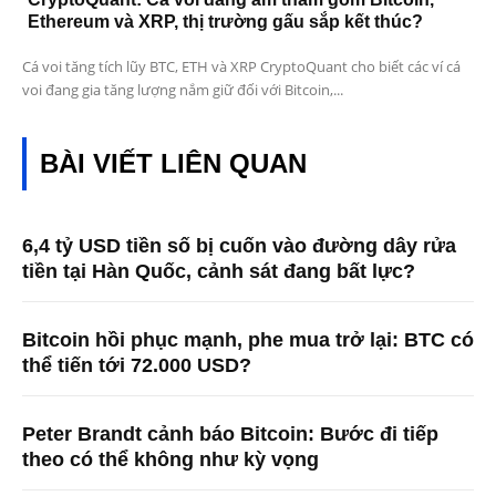
Ethereum và XRP, thị trường gấu sắp kết thúc?
Cá voi tăng tích lũy BTC, ETH và XRP CryptoQuant cho biết các ví cá
voi đang gia tăng lượng nắm giữ đối với Bitcoin,...
BÀI VIẾT LIÊN QUAN
6,4 tỷ USD tiền số bị cuốn vào đường dây rửa
tiền tại Hàn Quốc, cảnh sát đang bất lực?
Bitcoin hồi phục mạnh, phe mua trở lại: BTC có
thể tiến tới 72.000 USD?
Peter Brandt cảnh báo Bitcoin: Bước đi tiếp
theo có thể không như kỳ vọng