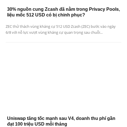
30% nguồn cung Zcash đã nằm trong Privacy Pools,
liệu mốc 512 USD có bị chinh phục?
ZEC thử thách vùng kháng cự 512 USD Zcash (ZEC) bước vào ngày
6/8 với nỗ lực vượt vùng kháng cự quan trọng sau chuỗi...
Uniswap tăng tốc mạnh sau V4, doanh thu phí gần
đạt 100 triệu USD mỗi tháng