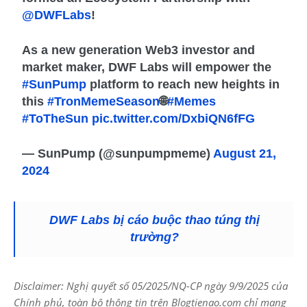
@DWFLabs
!
As a new generation Web3 investor and
market maker, DWF Labs will empower the
#SunPump
platform to reach new heights in
this
#TronMemeSeason
🌐
#Memes
#ToTheSun
pic.twitter.com/DxbiQN6fFG
— SunPump (@sunpumpmeme)
August 21,
2024
DWF Labs bị cáo buộc thao túng thị
trường?
Disclaimer: Nghị quyết số 05/2025/NQ-CP ngày 9/9/2025 của
Chính phủ, toàn bộ thông tin trên Blogtienao.com chỉ mang