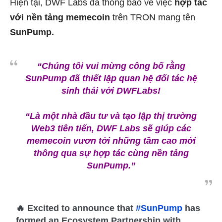
Hiện tại, DWF Labs đã thông báo về việc
hợp tác
với nền tảng memecoin
trên TRON mang tên
SunPump.
“Chúng tôi vui mừng công bố rằng
SunPump đã thiết lập quan hệ đối tác hệ
sinh thái với DWFLabs!
“Là một nhà đầu tư và tạo lập thị trường
Web3 tiên tiến, DWF Labs sẽ giúp các
memecoin vươn tới những tầm cao mới
thông qua sự hợp tác cùng nền tảng
SunPump.”
🔥 Excited to announce that
#SunPump
has
formed an Ecosystem Partnership with