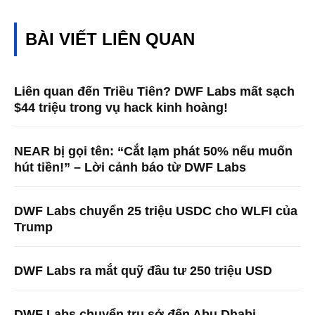
BÀI VIẾT LIÊN QUAN
Liên quan đến Triều Tiên? DWF Labs mất sạch
$44 triệu trong vụ hack kinh hoàng!
NEAR bị gọi tên: “Cắt lạm phát 50% nếu muốn
hút tiền!” – Lời cảnh báo từ DWF Labs
DWF Labs chuyển 25 triệu USDC cho WLFI của
Trump
DWF Labs ra mắt quỹ đầu tư 250 triệu USD
DWF Labs chuyển trụ sở đến Abu Dhabi