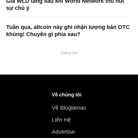
Giá WLD tăng ​​sau khi World Network thu hút
sự chú ý
Tuần qua, altcoin này ghi nhận lượng bán OTC
khủng! Chuyện gì phía sau?
Quảng Cáo
Về chúng tôi
Về Blogtienao
Liên Hệ
Advertise