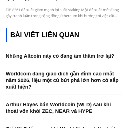
EIP-8361 đề xuất giảm mạnh lợi suất staking Một đề xuất mới đang
gây tranh luận trong cộng đồng Ethereum khi hướng tới việc cắt...
BÀI VIẾT LIÊN QUAN
Những Altcoin này có đang âm thầm trở lại?
Worldcoin đang giao dịch gần đỉnh cao nhất
năm 2026, liệu một cú bứt phá lớn hơn có sắp
xuất hiện?
Arthur Hayes bán Worldcoin (WLD) sau khi
thoái vốn khỏi ZEC, NEAR và HYPE