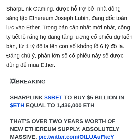
SharpLink Gaming, được hỗ trợ bởi nhà đồng
sáng lập Ethereum Joseph Lubin, đang dốc toàn
lực vào Ether. Trong bản cập nhật mới nhất, công
ty tiết lộ rằng họ đang tăng lượng cổ phiếu dự kiến
bán, từ 1 tỷ đô la lên con số khổng lồ 6 tỷ đô la.
Đáng chú ý, phần lớn số cổ phiếu này sẽ được
dùng để mua Ether.
💥BREAKING
SHARPLINK
$SBET
TO BUY $5 BILLION IN
$ETH
EQUAL TO 1,436,000 ETH
THAT’S OVER TWO YEARS WORTH OF
NEW ETHEREUM SUPPLY. ABSOLUTELY
MASSIVE.
pic.twitter.com/OtLUAuFkcY