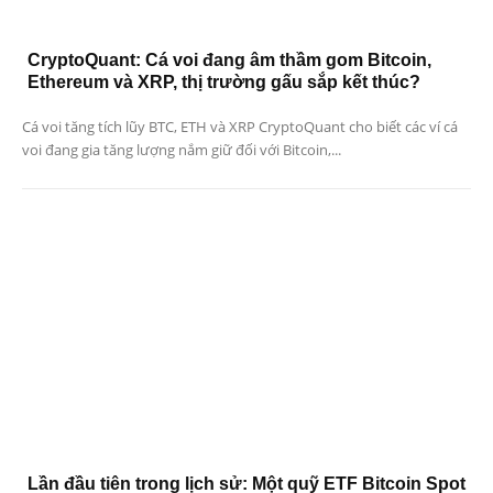
CryptoQuant: Cá voi đang âm thầm gom Bitcoin,
Ethereum và XRP, thị trường gấu sắp kết thúc?
Cá voi tăng tích lũy BTC, ETH và XRP CryptoQuant cho biết các ví cá
voi đang gia tăng lượng nắm giữ đối với Bitcoin,...
Lần đầu tiên trong lịch sử: Một quỹ ETF Bitcoin Spot