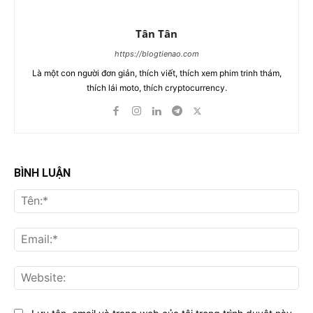
Tân Tân
https://blogtienao.com
Là một con người đơn giản, thích viết, thích xem phim trinh thám,
thích lái moto, thích cryptocurrency.
BÌNH LUẬN
Tên
Ema
Web