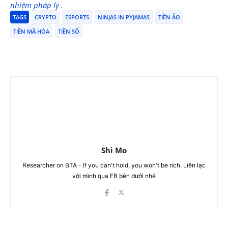
nhiệm pháp lý
.
TAGS
CRYPTO
ESPORTS
NINJAS IN PYJAMAS
TIỀN ẢO
TIỀN MÃ HÓA
TIỀN SỐ
Shi Mo
Researcher on BTA - If you can't hold, you won't be rich. Liên lạc
với mình qua FB bên dưới nhé