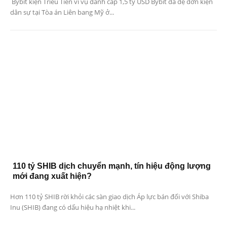
Bybit kiện Triều Tiên vì vụ đánh cắp 1,5 tỷ USD Bybit đã đệ đơn kiện
dân sự tại Tòa án Liên bang Mỹ ở...
110 tỷ SHIB dịch chuyển mạnh, tín hiệu động lượng
mới đang xuất hiện?
Hơn 110 tỷ SHIB rời khỏi các sàn giao dịch Áp lực bán đối với Shiba
Inu (SHIB) đang có dấu hiệu hạ nhiệt khi...