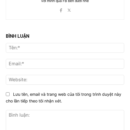
với mình qua FB bên dưới nhé
BÌNH LUẬN
Tên
Ema
Web
Lưu tên, email và trang web của tôi trong trình duyệt này
cho lần tiếp theo tôi nhận xét.