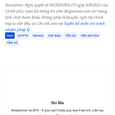
Disclaimer: Nghị quyết số 05/2025/NQ-CP ngày 9/9/2025 của
Chính phủ, toàn bộ thông tin trên Blogtienao.com chỉ mang
tính chất tham khảo, không phải là khuyến nghị tài chính
hay tư vấn đầu tư. Chi tiết xem tại
Tuyên bố miễn trừ trách
nhiệm pháp lý
.
TAGS
CRYPTO
MINING
THỢ ĐÀO
TIỀN ẢO
TIỀN MÃ HÓA
TIỀN SỐ
Shi Mo
Researcher on BTA - If you can't hold, you won't be rich. Liên lạc