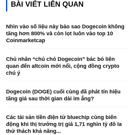
BÀI VIẾT LIÊN QUAN
Nhìn vào số liệu này bảo sao Dogecoin không
tăng hơn 800% và còn lọt luôn vào top 10
Coinmarketcap
Chủ nhân “chú chó Dogecoin” bác bỏ liên
quan đến altcoin mới nổi, cộng đồng crypto
chú ý
Dogecoin (DOGE) cuối cùng đã phát tín hiệu
tăng giá sau thời gian dài im ắng?
Các tài sản tiền điện tử bluechip cùng biến
động khi thị trường trị giá 1,71 nghìn tỷ đô la
thử thách khả năng...