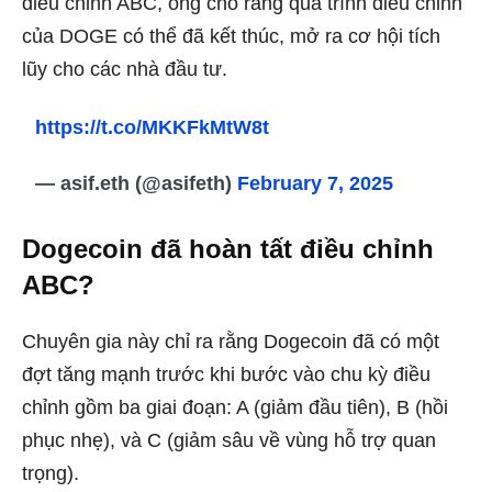
điều chỉnh ABC, ông cho rằng quá trình điều chỉnh
của DOGE có thể đã kết thúc, mở ra cơ hội tích
lũy cho các nhà đầu tư.
https://t.co/MKKFkMtW8t
— asif.eth (@asifeth)
February 7, 2025
Dogecoin đã hoàn tất điều chỉnh
ABC?
Chuyên gia này chỉ ra rằng Dogecoin đã có một
đợt tăng mạnh trước khi bước vào chu kỳ điều
chỉnh gồm ba giai đoạn: A (giảm đầu tiên), B (hồi
phục nhẹ), và C (giảm sâu về vùng hỗ trợ quan
trọng).