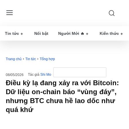
Tin tức
Nổi bật
Người Mới 🔥
Kiến thức
Trang chủ
Tin tức
Tổng hợp
Tác giả
Shi Mo
08/05/2026
Điều kỳ lạ đang xảy ra với Bitcoin:
Dữ liệu on-chain báo “vùng đáy”,
nhưng BTC chưa hề lao dốc như
quá khứ