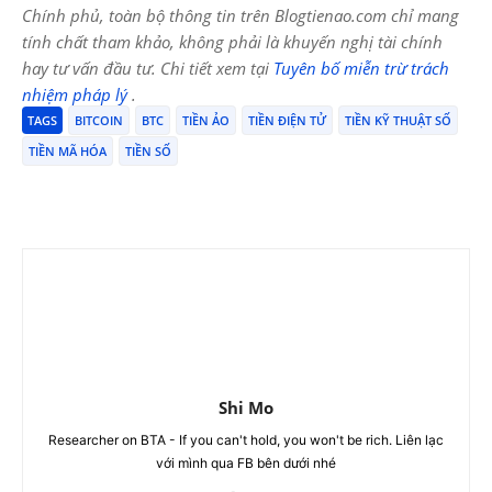
Chính phủ, toàn bộ thông tin trên Blogtienao.com chỉ mang
tính chất tham khảo, không phải là khuyến nghị tài chính
hay tư vấn đầu tư. Chi tiết xem tại
Tuyên bố miễn trừ trách
nhiệm pháp lý
.
TAGS
BITCOIN
BTC
TIỀN ẢO
TIỀN ĐIỆN TỬ
TIỀN KỸ THUẬT SỐ
TIỀN MÃ HÓA
TIỀN SỐ
Shi Mo
Researcher on BTA - If you can't hold, you won't be rich. Liên lạc
với mình qua FB bên dưới nhé