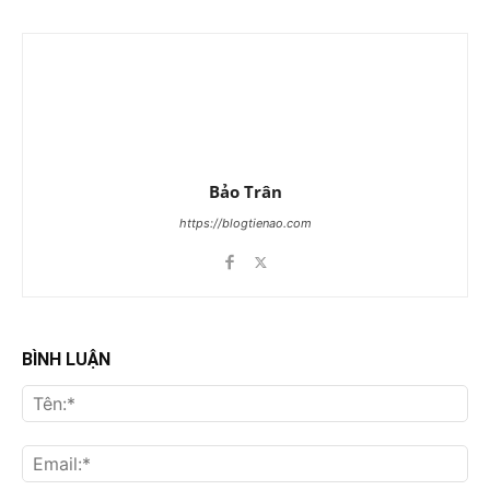
Bảo Trân
https://blogtienao.com
BÌNH LUẬN
Tên
Ema