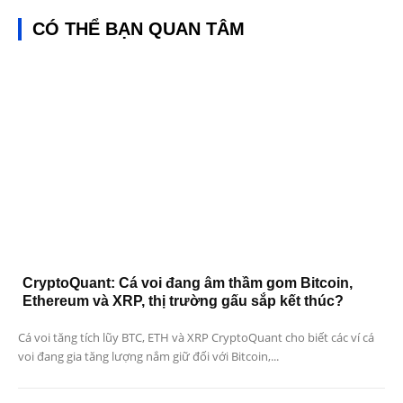
CÓ THỂ BẠN QUAN TÂM
CryptoQuant: Cá voi đang âm thầm gom Bitcoin,
Ethereum và XRP, thị trường gấu sắp kết thúc?
Cá voi tăng tích lũy BTC, ETH và XRP CryptoQuant cho biết các ví cá
voi đang gia tăng lượng nắm giữ đối với Bitcoin,...