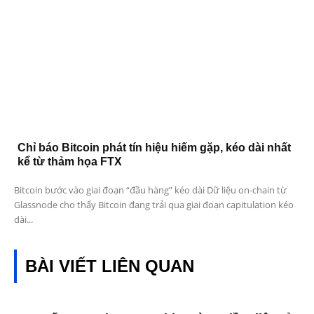
Chỉ báo Bitcoin phát tín hiệu hiếm gặp, kéo dài nhất
kể từ thảm họa FTX
Bitcoin bước vào giai đoạn “đầu hàng” kéo dài Dữ liệu on-chain từ
Glassnode cho thấy Bitcoin đang trải qua giai đoạn capitulation kéo
dài...
BÀI VIẾT LIÊN QUAN