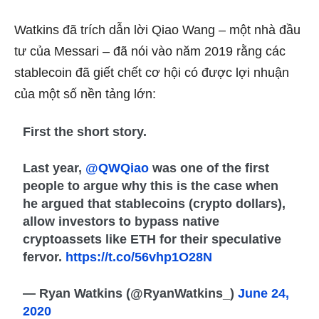
Watkins đã trích dẫn lời Qiao Wang – một nhà đầu
tư của Messari – đã nói vào năm 2019 rằng các
stablecoin đã giết chết cơ hội có được lợi nhuận
của một số nền tảng lớn:
First the short story.
Last year,
@QWQiao
was one of the first
people to argue why this is the case when
he argued that stablecoins (crypto dollars),
allow investors to bypass native
cryptoassets like ETH for their speculative
fervor.
https://t.co/56vhp1O28N
— Ryan Watkins (@RyanWatkins_)
June 24,
2020