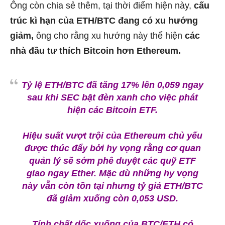
Ông còn chia sẻ thêm, tại thời điểm hiện này,
cấu
trúc kì hạn của ETH/BTC đang có xu hướng
giảm,
ông cho rằng xu hướng này thể hiện
các
nhà đầu tư thích Bitcoin hơn Ethereum.
Tỷ lệ ETH/BTC đã tăng 17% lên 0,059 ngay
sau khi SEC bật đèn xanh cho việc phát
hiện các Bitcoin ETF.
Hiệu suất vượt trội của Ethereum chủ yếu
được thúc đẩy bởi hy vọng rằng cơ quan
quản lý sẽ sớm phê duyệt các quỹ ETF
giao ngay Ether. Mặc dù những hy vọng
này vẫn còn tồn tại nhưng tỷ giá ETH/BTC
đã giảm xuống còn 0,053 USD.
Tính chất dốc xuống của BTC/ETH có