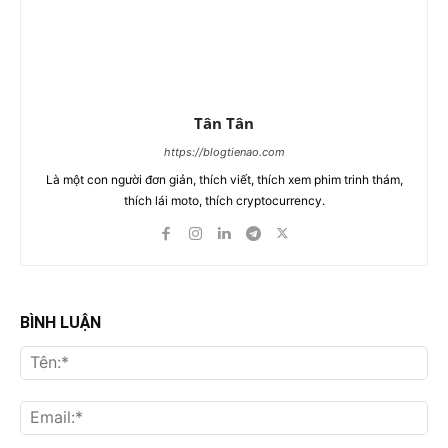
Tân Tân
https://blogtienao.com
Là một con người đơn giản, thích viết, thích xem phim trinh thám,
thích lái moto, thích cryptocurrency.
BÌNH LUẬN
Tên
Ema