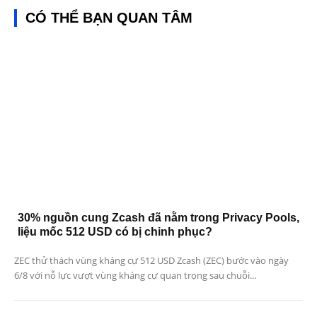
CÓ THỂ BẠN QUAN TÂM
30% nguồn cung Zcash đã nằm trong Privacy Pools,
liệu mốc 512 USD có bị chinh phục?
ZEC thử thách vùng kháng cự 512 USD Zcash (ZEC) bước vào ngày
6/8 với nỗ lực vượt vùng kháng cự quan trọng sau chuỗi...