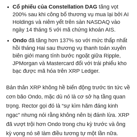
Cổ phiếu của Constellation DAG
tăng vọt
200% sau khi công bố thương vụ mua lại bởi AI
Holdings và niêm yết trên sàn NASDAQ vào
ngày 14 tháng 5 với mã chứng khoán AIS.
Ondo
đã tăng hơn 137% so với mức thấp nhất
hồi tháng Hai sau thương vụ thanh toán xuyên
biên giới mang tính bước ngoặt giữa Ripple,
JPMorgan và Mastercard đối với trái phiếu kho
bạc được mã hóa trên XRP Ledger.
Bản thân XRP không hề biến động trước tin tức về
cơn bão Ondo, mặc dù nó là cơ sở hạ tầng quan
trọng. Rector gọi đó là “sự kìm hãm đáng kinh
ngạc” nhưng nói rằng không nên bị đánh lừa. XRP
đã vượt trội hơn Ondo trong chu kỳ trước và ông
kỳ vọng nó sẽ làm điều tương tự một lần nữa.