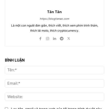
Tân Tân
https://blogtienao.com
Là một con người đơn giản, thích viết, thích xem phim trinh thám,
thích lái moto, thích cryptocurrency.
BÌNH LUẬN
Tên
Ema
Web
Lưu tên, email và trang web của tôi trong trình duyệt này